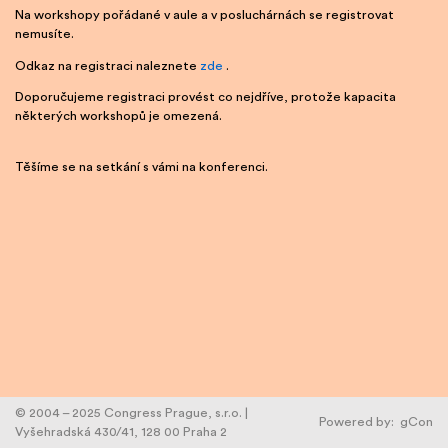
Na workshopy pořádané v aule a v posluchárnách se registrovat
nemusíte.
Odkaz na registraci naleznete
zde
.
Doporučujeme registraci provést co nejdříve, protože kapacita
některých workshopů je omezená.
Těšíme se na setkání s vámi na konferenci.
© 2004 – 2025 Congress Prague, s.r.o. |
Powered by:
gCon
Vyšehradská 430/41, 128 00 Praha 2