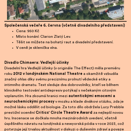
Společenská večeře 6. června (včetně divadelního představení)
Cena: 950 Kč
Místo konání: Clarion Zlatý Lev.
Těšit se můžete na bohatý raut a divadelní představení.
V ceně je sklenička vína.
Divadlo Chimaera: Vedlejší účinky
Divadelní hra Vedlejší účinky (v originále The Effect) měla premiéru
roku
2012 v londýnském National Theatre
a okamžitě vzbudila
značný ohlas díky svému preciznímu prolnutí vědecké etiky a
intimního dramatu. Text sleduje dva dobrovolníky, kteří se během
klinického testování antidepresiv potýkají s nečekaným citovým
vzplanutím. Hra zkoumá hranici mezi
autentickými emocemi a
neurochemickými procesy
v mozku a klade divákovi otázku, zda je
možné lásku oddělit od biologie. Za toto dílo obdržela Lucy Prebble
prestižní ocenění
Critics' Circle Theatre Award
za nejlepší novou
hru. Inscenace se dočkala mnoha mezinárodních uvedení, včetně
úspěšného návratu na londýnská a newyorská pódia v roce 2023, což
potvrzuje její trvalou aktuálnost v diskuzi o duševním zdraví a povaze