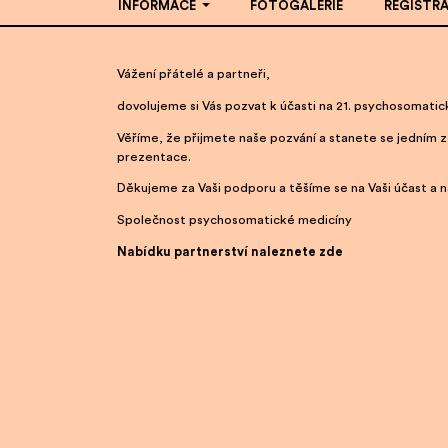
INFORMACE
FOTOGALERIE
REGISTR
Vážení přátelé a partneři,
dovolujeme si Vás pozvat k účasti na 21. psychosomatic
Věříme, že přijmete naše pozvání a stanete se jedním 
prezentace.
Děkujeme za Vaši podporu a těšíme se na Vaši účast a na
Společnost psychosomatické medicíny
Nabídku partnerství naleznete zde