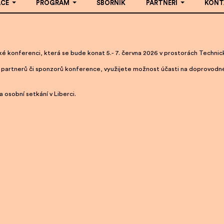
ACE
PROGRAM
SBORNÍK
PARTNEŘI
KONT
ké konferenci, která se bude konat 5.- 7. června 2026 v prostorách Technick
z partnerů či sponzorů konference, využijete možnost účasti na doprovodn
 osobní setkání v Liberci.